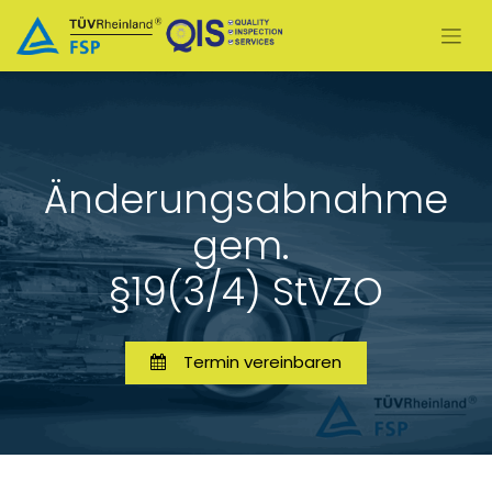
Änderungsabnahme
gem.
§19(3/4) StVZO
Termin v​​​​ereinbaren