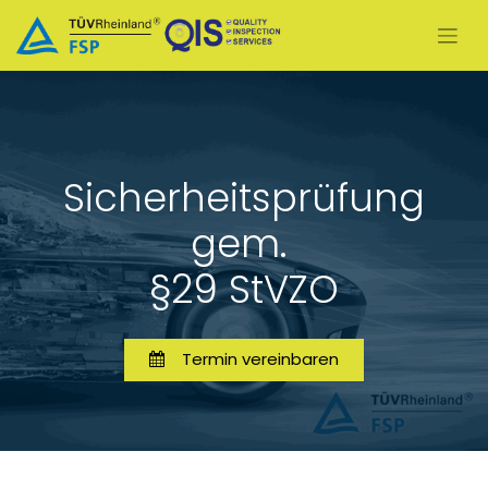
Sicherheitsprüfung
gem.
§29 StVZO
Ter​​​​min vereinbaren