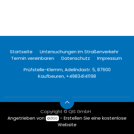
Startseite
Untersuchungen im Straßenverkehr
Termin vereinbaren
Datenschutz
Impressum
Prüfstelle-Klemm, Adelindastr. 5, 87600
Kaufbeuren,
+49834141198
Copyright © QIS GmbH
Angetrieben von
- Erstellen Sie eine
kostenlose
Website