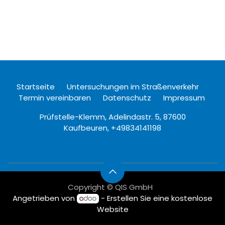
Startseite
Untersuchungen im Straßenverkehr
Termin vereinbaren
Datenschutz
Impressum
Prüfstelle-Klemm, Adelindastr. 5, 87600
Kaufbeuren,
+49834141198
Copyright © QIS GmbH
Angetrieben von
- Erstellen Sie eine
kostenlose
Website